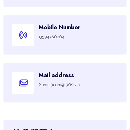
Mobile Number
13594780204
Mail address
Gamej9com@j909.vip