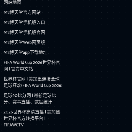
网站地图
918博天堂官方网站
918博天堂手机版入口
918博天堂手机版官网
918博天堂Web网页版
918博天堂app下载地址
FIFA World Cup 2026世界杯官
网 | 官方中文站
世界杯官网 | 美加墨连接全球
足球狂欢(FIFA World Cup 2026)
足球90比分网 | 最新足球比
分、赛事直播、数据统计
2026世界杯高清直播 | 美加墨
世界杯官方转播平台 |
FIFAWCTV